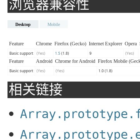
浏览器兼容性
Desktop
Mobile
Feature
Chrome
Firefox (Gecko)
Internet Explorer
Opera
Basic support
(Yes)
1.5
(1.8)
9
(Yes)
Feature
Android
Chrome for Android
Firefox Mobile (Gec
Basic support
(Yes)
(Yes)
1.0 (1.8)
相关链接
Array.prototype.
Array.prototype.