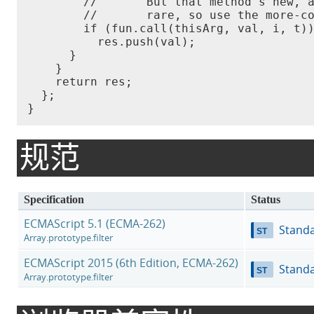
        //       But that method's new, a
        //       rare, so use the more-co
        if (fun.call(
thisArg
, val, i, t)
          res.push(val);

      }

    }

    return res;

  };

}
规范
Specification
Status
ECMAScript 5.1 (ECMA-262)
Stand
Array.prototype.filter
ECMAScript 2015 (6th Edition, ECMA-262)
Stand
Array.prototype.filter