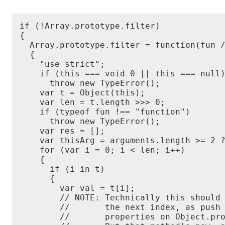
if (!Array.prototype.filter)

{

  Array.prototype.filter = function(fun /
  {

    "use strict";

    if (this === void 0 || this === null)
      throw new TypeError();

    var t = Object(this);

    var len = t.length >>> 0;

    if (typeof fun !== "function")

      throw new TypeError();

    var res = [];

    var thisArg = arguments.length >= 2 ?
    for (var i = 0; i < len; i++)

    {

      if (i in t)

      {

        var val = t[i];

        // NOTE: Technically this should 
        //       the next index, as push 
        //       properties on Object.pro