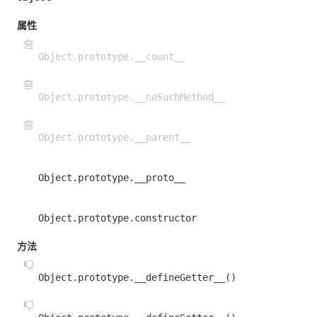
属性
Object.prototype.__count__
Object.prototype.__noSuchMethod__
Object.prototype.__parent__
Object.prototype.__proto__
Object.prototype.constructor
方法
Object.prototype.__defineGetter__()