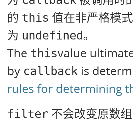
的
值在非严格模式
this
为
。
undefined
The
value ultimat
this
by
is determ
callback
rules for determining t
不会改变原数组
filter