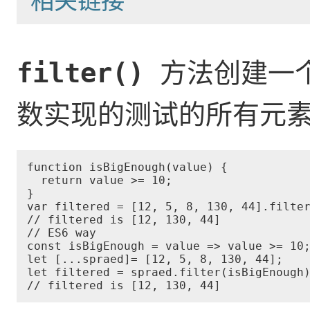
方法创建一个
filter()
数实现的测试的所有元
function isBigEnough(value) {

  return value >= 10;

}

var filtered = [12, 5, 8, 130, 44].filter
// filtered is [12, 130, 44]

// ES6 way

const isBigEnough = value => value >= 10;
let [...spraed]= [12, 5, 8, 130, 44];

let filtered = spraed.filter(isBigEnough)